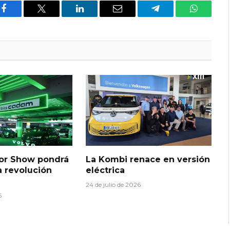
Facebook
X
LinkedIn
Email
Telegram
WhatsAp
r Show pondrá
La Kombi renace en versión
a revolución
eléctrica
24 de julio de 2026
6