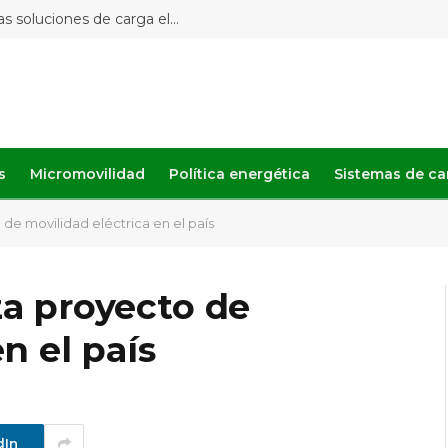
Del hogar a la industria: Sipar amplía las soluciones de carga eléctrica
s
Micromovilidad
Política energética
Sistemas de ca
de movilidad eléctrica en el país
za proyecto de
n el país
dIn