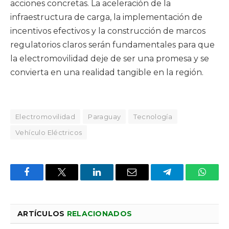
acciones concretas. La aceleración de la
infraestructura de carga, la implementación de
incentivos efectivos y la construcción de marcos
regulatorios claros serán fundamentales para que
la electromovilidad deje de ser una promesa y se
convierta en una realidad tangible en la región.
Electromovilidad
Paraguay
Tecnología
Vehículo Eléctricos
Facebook
X
LinkedIn
Email
Telegram
Whats
ARTÍCULOS
RELACIONADOS