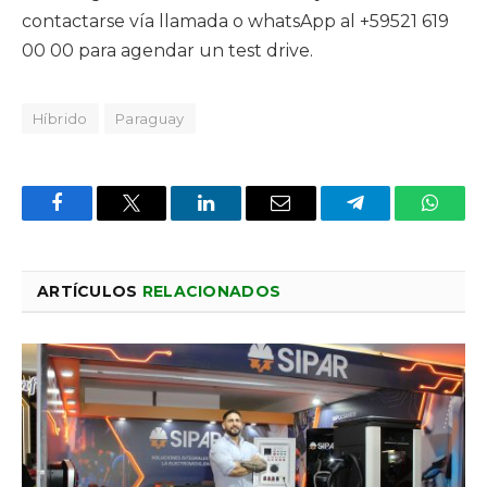
contactarse vía llamada o whatsApp al +59521 619
00 00 para agendar un test drive.
Híbrido
Paraguay
Facebook
X
LinkedIn
Email
Telegram
Whats
ARTÍCULOS
RELACIONADOS