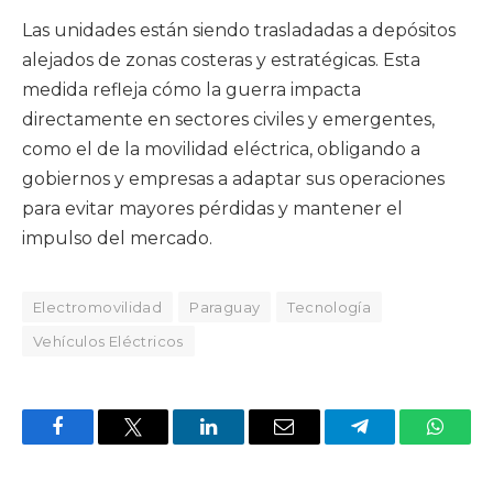
Las unidades están siendo trasladadas a depósitos
alejados de zonas costeras y estratégicas. Esta
medida refleja cómo la guerra impacta
directamente en sectores civiles y emergentes,
como el de la movilidad eléctrica, obligando a
gobiernos y empresas a adaptar sus operaciones
para evitar mayores pérdidas y mantener el
impulso del mercado.
Electromovilidad
Paraguay
Tecnología
Vehículos Eléctricos
Facebook
X
LinkedIn
Email
Telegram
Whats