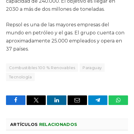
capacidad de 240.000. El objetivo es llegar en
2030 a más de dos millones de toneladas.
Repsol es una de las mayores empresas del
mundo en petróleo y el gas. El grupo cuenta con
aproximadamente 25.000 empleados y opera en
37 países.
Combustibles 100 % Renovables
Paraguay
Tecnología
Facebook
X
LinkedIn
Email
Telegram
Whats
ARTÍCULOS
RELACIONADOS