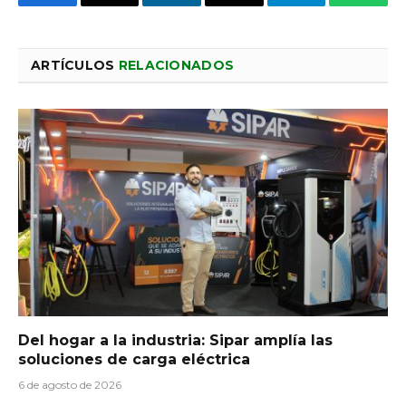
Facebook
X
LinkedIn
Email
Telegram
Whats
ARTÍCULOS
RELACIONADOS
Del hogar a la industria: Sipar amplía las
soluciones de carga eléctrica
6 de agosto de 2026