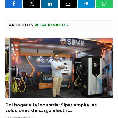
Facebook
X
LinkedIn
Email
Telegram
Whats
ARTÍCULOS
RELACIONADOS
Del hogar a la industria: Sipar amplía las
soluciones de carga eléctrica
6 de agosto de 2026