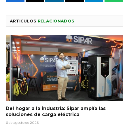
Facebook
X
LinkedIn
Email
Telegram
Whats
ARTÍCULOS
RELACIONADOS
Del hogar a la industria: Sipar amplía las
soluciones de carga eléctrica
6 de agosto de 2026